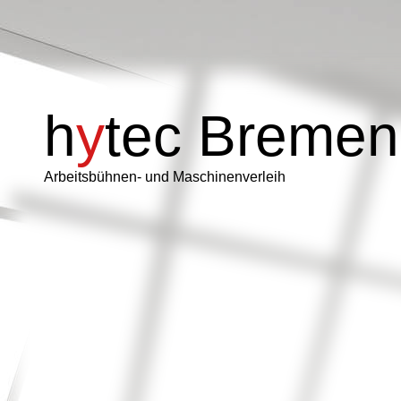
h
y
tec
Bremen
Arbeitsbüh
nen- und Maschinenverleih