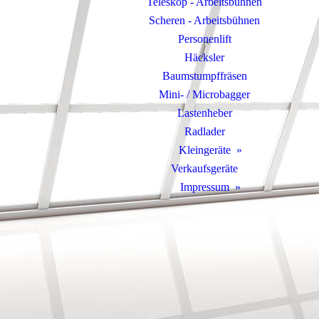
Teleskop - Arbeitsbühnen
Scheren - Arbeitsbühnen
Personenlift
Häcksler
Baumstumpffräsen
Mini- / Microbagger
Lastenheber
Radlader
Kleingeräte
Verkaufsgeräte
Impressum