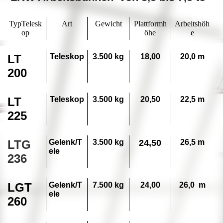
TypTelesk
Art
Gewicht
Plattformh
Arbeitshöh
op
öhe
e
LT
Teleskop
3.500
kg
18,00
20,0 m
200
LT
Teleskop
3.500
kg
20,50
22,5 m
225
LTG
Gelenk/T
3.500 kg
24,50
26,5 m
ele
236
LGT
Gelenk/T
7.500 kg
24,00
26,0 m
ele
260