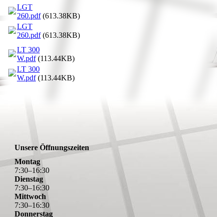
LGT
260.pdf
(613.38KB)
LGT
260.pdf
(613.38KB)
LT 300
W.pdf
(113.44KB)
LT 300
W.pdf
(113.44KB)
Unsere Öffnungszeiten
Montag
7
:
30
–
16
:
30
Dienstag
7
:
30
–
16
:
30
Mittwoch
7
:
30
–
16
:
30
Donnerstag