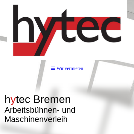
Wir vermieten
h
y
tec
Bremen
Arbeitsbüh
nen- und
Maschinenverleih